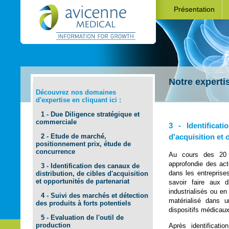
Présentation
Notre expertis
Découvrez nos domaines
d'expertise en cliquant ici :
1 - Due Diligence stratégique et
commerciale
3 - Identificat
2 - Etude de marché,
d'acquisition et 
positionnement prix, étude de
concurrence
Au cours des 20 
approfondie des ac
3 - Identification des canaux de
dans les entreprise
distribution, de cibles d'acquisition
et opportunités de partenariat
savoir faire aux 
industrialisés ou e
4 - Suivi des marchés et détection
matérialisé dans 
des produits à forts potentiels
dispositifs médicaux
5 - Evaluation de l'outil de
production
Après identificati