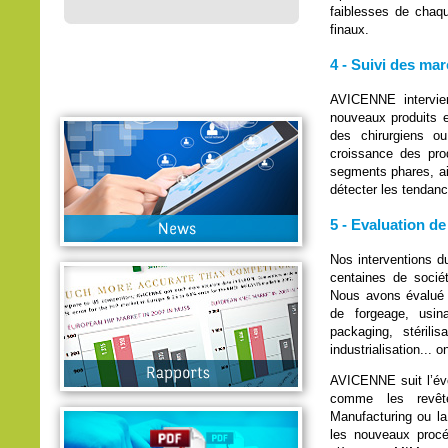
faiblesses de chaq
finaux.
4 - Suivi des mar
AVICENNE intervien
nouveaux produits e
des chirurgiens ou
croissance des pro
segments phares, ain
détecter les tendanc
5 - Evaluation de
Nos interventions d
centaines de sociét
Nous avons évalué 
de forgeage, usina
packaging, stéril
industrialisation...
AVICENNE suit l’évo
comme les revête
Manufacturing ou la
les nouveaux procéd